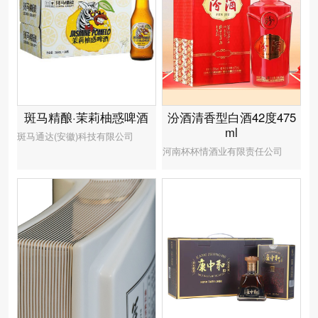
汾酒清香型白酒42度475
斑马精酿·茉莉柚惑啤酒
ml
斑马通达(安徽)科技有限公司
河南杯杯情酒业有限责任公司