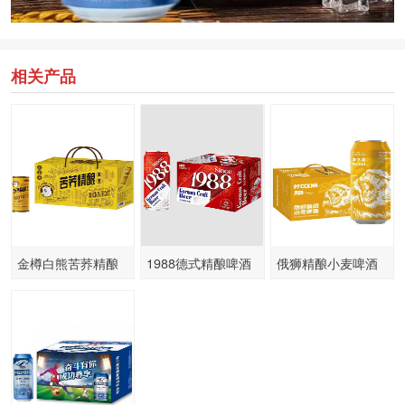
相关产品
金樽白熊苦荞精酿
1988德式精酿啤酒
俄狮精酿小麦啤酒
啤酒