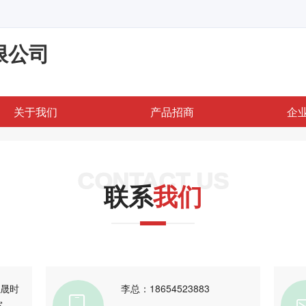
限公司
关于我们
产品招商
企
CONTACT US
联系
我们
宏晟时
李总：18654523883
室