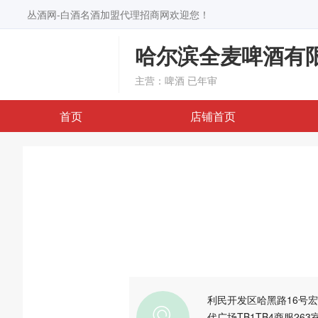
丛酒网-白酒名酒加盟代理招商网欢迎您！
哈尔滨全麦啤酒有
主营：啤酒
已年审
首页
店铺首页
利民开发区哈黑路16号
代广场TB1TB4商服263