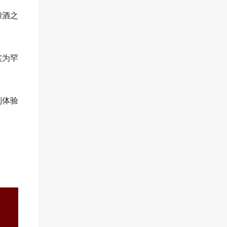
酿酒之
实为罕
制体验