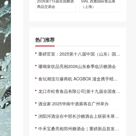
2026第115届全国糖酒
SIAL 西雅国际食品展
商品交易会
（上海）
热门推荐
重磅官宣：2025第十八届中国（山东）国际糖酒会春季首展来袭！
珊瑚泉饮品亮相2026山东春季临沂糖酒会
食玩潮流引爆商机 ACGBOX 漫盒携手蜡笔小新、chiikawa、三丽鸥、宝可梦等超级IP亮相SIAL西雅展
龙口市松青食品有限公司|第十九届全国食品博览会
酒业家·2025华南中酒展将在广州举办
浏阳河酒业在中部长沙糖酒会上斩获丰厚订单
中禾宝桑亮相郑州糖酒会｜重磅新品首发，夏季爆品集结，共拓财富新蓝海