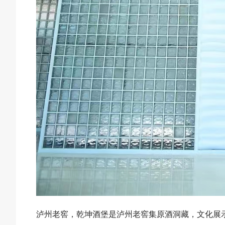
泸州老窖，乾坤酒堡是泸州老窖集原酒洞藏，文化展