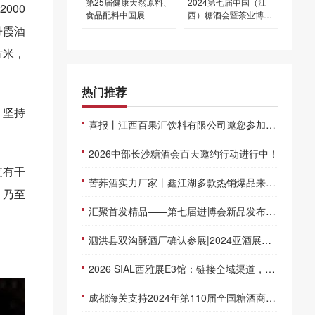
第25届健康天然原料、
2024第七届中国（江
000
食品配料中国展
西）糖酒会暨茶业博览
会
丹霞酒
方米，
热门推荐
，坚持
喜报丨江西百果汇饮料有限公司邀您参加仁创糖酒会湘赣鄂城市巡展
2026中部长沙糖酒会百天邀约行动进行中！
支有干
苦荞酒实力厂家丨鑫江湖多款热销爆品来袭～经销商不可错过！
，乃至
汇聚首发精品——第七届进博会新品发布排期抢先看！
泗洪县双沟酥酒厂确认参展|2024亚酒展暨第十四届江苏酒博会
2026 SIAL西雅展E3馆：链接全域渠道，打响休闲食品突围“关键一战”
成都海关支持2024年第110届全国糖酒商品交易会便利措施简介