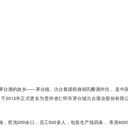
茅台酒的故乡——茅台镇。氿台集团前身胡氏酿酒作坊， 是中
于2012年正式更名为贵州省仁怀市茅台镇氿台酒业股份有限
，窑池200余口，员工500多人，包装生产线四条， 库房600