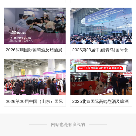
食材专区--南京曙光国际大酒
会（上海）
店
2026深圳国际葡萄酒及烈酒展
2026第23届中国(青岛)国际食
览会
品加工和包装机械展览会
2026第20届中国（山东）国际
2025北京国际高端烈酒及啤酒
糖酒食品交易会
展览会
网站也是有底线的