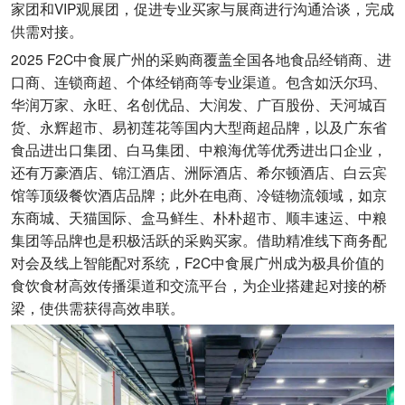
家团和VIP观展团，促进专业买家与展商进行沟通洽谈，完成
供需对接。
2025 F2C中食展广州的采购商覆盖全国各地食品经销商、进
口商、连锁商超、个体经销商等专业渠道。包含如沃尔玛、
华润万家、永旺、名创优品、大润发、广百股份、天河城百
货、永辉超市、易初莲花等国内大型商超品牌，以及广东省
食品进出口集团、白马集团、中粮海优等优秀进出口企业，
还有万豪酒店、锦江酒店、洲际酒店、希尔顿酒店、白云宾
馆等顶级餐饮酒店品牌；此外在电商、冷链物流领域，如京
东商城、天猫国际、盒马鲜生、朴朴超市、顺丰速运、中粮
集团等品牌也是积极活跃的采购买家。借助精准线下商务配
对会及线上智能配对系统，F2C中食展广州成为极具价值的
食饮食材高效传播渠道和交流平台，为企业搭建起对接的桥
梁，使供需获得高效串联。