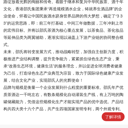
路绽放着光辉的绚丽和传奇。着眼于继承和复兴中华民族茶、酒千年
文化，香港邵氏集团秉承“再造规模酒水企业，铸就养生酒品牌”的企
业使命，怀着让中国民族酒水跻身世界品牌的伟大梦想，确定了“3 3
3”的运营思路，即：前三年打基础，中间三年做数据，三年冲刺上市
的宏伟目标。并将以邵氏茶酒为核心重点发展，以茶食品、茶化妆品
等延伸品类为两翼辅助，逐渐实现以涵盖上下游产业链的协同整合模
式。
未来，邵氏将转变发展方式，推动战略转型，加强自主创新力度，积
极推进产业结构调整，提升竞争能力，紧紧抓住绿色生态产业，秉
承“改善生态环境，健康生活”的服务理念，并以促进全球消费者健康
为己任，打造绿色生态产业典范为宗旨，致力于国际绿色健康产业发
展，结合文化产业，实现邵氏人的光辉使命！
品牌与规模是衡量一个企业发展到什么程度的重要标准。邵氏年产优
质茶酒达一千吨左右，有数条规模化自动灌装生产线，有上万吨的陶
罐储藏能力，凭借这些规模化生产才能实现产品的优中选优。产品结
构共四大类十六个产品，共产生四项国家发明专利，两个外观专利。
了解详情