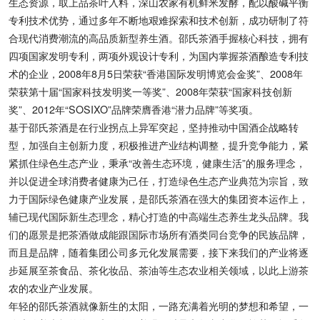
生态资源，取上品茶叶入料，深山农家有机鲜米发酵，配以酸碱平衡
专利技术优势，通过多年不断地艰难探索和技术创新，成功研制了符
合现代消费潮流的高品质新型养生酒。邵氏茶酒手握核心科技，拥有
四项国家发明专利，两项外观设计专利，为国内掌握茶酒酿造专利技
术的企业，2008年8月5日荣获“香港国际发明博览会金奖”、2008年
荣获第十届“国家科技发明奖一等奖”、2008年荣获“国家科技创新
奖”、2012年“SOSIXO”品牌荣膺香港“潜力品牌”等奖项。
基于邵氏茶酒是在行业拐点上异军突起，坚持推动中国酒企战略转
型，加强自主创新力度，积极推进产业结构调整，提升竞争能力，紧
紧抓住绿色生态产业，秉承“改善生态环境，健康生活”的服务理念，
并以促进全球消费者健康为己任，打造绿色生态产业典范为宗旨，致
力于国际绿色健康产业发展，是邵氏茶酒在强大的集团资本运作上，
辅已现代国际新生态理念，精心打造的中高端生态养生龙头品牌。我
们的愿景是把茶酒做成能跟国际市场所有酒类同台竞争的民族品牌，
而且是品牌，随着集团公司多元化发展需要，接下来我们的产业将逐
步延展至茶食品、茶化妆品、茶油等生态农业相关领域，以此上游茶
农的农业产业发展。
年轻的邵氏茶酒就像新生的太阳，一路充满着光明的梦想和希望，一