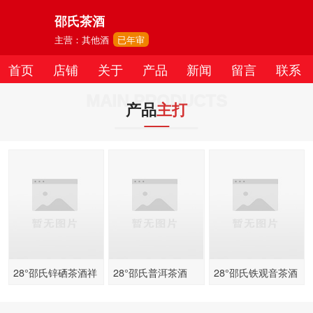
邵氏茶酒
主营：其他酒
已年审
首页
店铺
关于
产品
新闻
留言
联系
MAIN PRODUCTS
产品
主打
28°邵氏锌硒茶酒祥
28°邵氏普洱茶酒
28°邵氏铁观音茶酒
酒500ml
500ml
500ml