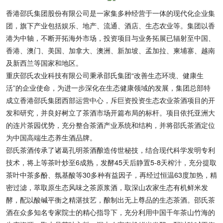
香港邵氏集团股份有限公司是一家集多种经营于一体的现代化企业集
团，旗下产业包括娱乐、地产、流通、酒店、生态农业等。集团以香
港为中轴，不断开拓海外市场，投资项目与业务拓展已辐射至中国、
香港、澳门、美国、加拿大、澳洲、新加坡、孟加拉、柬埔寨、越南
及新西兰等国家和地区。
重庆邵氏农业科技有限公司秉承邵氏集团“改善生态环境、健康生
活”的企业使命，为进一步深化在生态健康领域的发展，集团总部特
成立香港邵氏集团西部运营中心，斥巨资投资生态农业茶酒项目的开
发和研究，并良好树立了茶酒市场开篇布局的标杆。项目依托亚洲大
的连片茶园优势，充分整合茶酒产业系统和结构，并将邵氏茶酒定位
为中国高端生态养生酒品牌。
邵氏茶酒传承了诸葛孔明茶酒酿造传世秘技，结合现代科学发明专利
技术，将上等茶叶炒至6成熟，发酵45天后静置5-8天榨汁，充分提取
茶叶中茶多酚、氛基酸等30多种有益因子，再经过恒温63度加热，精
密过滤，萃取原生态风味之茶原浆酒，取深山农家生态有机鲜米发
酵，配以酸碱平衡之精湛技艺，酿制出无上尊品的生态茶酒。邵氏茶
酒在众多知名专家院士的精心指导下，充分利用中国千年茶山竹海的