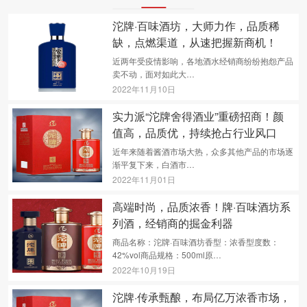
沱牌·百味酒坊，大师力作，品质稀
缺，点燃渠道，从速把握新商机！
近两年受疫情影响，各地酒水经销商纷纷抱怨产品
卖不动，面对如此大…
2022年11月10日
实力派“沱牌舍得酒业”重磅招商！颜
值高，品质优，持续抢占行业风口
近年来随着酱酒市场大热，众多其他产品的市场逐
渐平复下来，白酒市…
2022年11月01日
高端时尚，品质浓香！牌·百味酒坊系
列酒，经销商的掘金利器
商品名称：沱牌·百味酒坊香型：浓香型度数：
42%vol商品规格：500ml原…
2022年10月19日
沱牌·传承甄酿，布局亿万浓香市场，