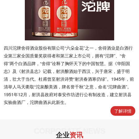
四川沱牌舍得酒业股份有限公司“六朵金花”之一，舍得酒业是白酒行
业第三家全国质量奖获得者和第三家上市公司，拥有“沱牌”、“舍
得”两个白酒品牌，“舍得”诠释了胸怀天下的中国智慧。据《华阳国
志》及《射洪县志》记载，射洪酿酒始于西汉，兴于唐宋，盛于明
清，壮大于当代。杜甫曾至射洪诗赞“射洪春酒寒仍绿”。1945年，前
清举人马天衢取“沱泉酿美酒，牌名誉千秋”之意，命名“沱牌曲酒”。
1951年12月，射洪县政府对泰安作坊进行公有制改造，建立射洪县
实验曲酒厂，沱牌曲酒从此新生。
了解详情
CORPORATE NEWS
企业
资讯