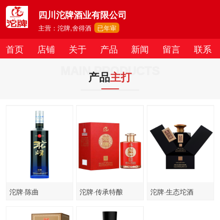
四川沱牌酒业有限公司
主营：沱牌,舍得酒
已年审
首页
店铺
关于
产品
新闻
留言
联系
MAIN PRODUCTS
产品
主打
沱牌·陈曲
沱牌·传承特酿
沱牌·生态坨酒