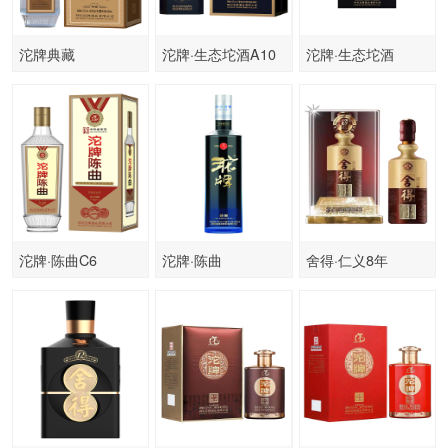
沱牌典藏
沱牌·生态坨酒A10
沱牌·生态坨酒
沱牌·陈曲C6
沱牌·陈曲
舍得·仁义8年