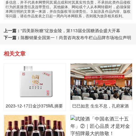
多信息，并不代表本网赞同其观点或和对其真实性负责，不承担此类作品侵权
行为的直接责任及连带责任。其他媒体、网站或个人从本网转载时，必须保留
本网注明的文章第一来源，并自负版权等法律责任。 3.如涉及作品内容、版权
等问题，请在作品发表之日起一周内与本网联系，否则视为放弃相关权利。
上一篇：
“四美新秋糖”绽放金陵，第113届全国糖酒会盛大开幕
下一篇：
陈酿销量全国第一！尚普咨询发布牛栏山品牌市场地位声明
相关文章
2023-12-17日金沙375ML摘要
巳巳如意 生生不息，孔府家酒
（品鉴）53.00度酒的价格，金
2024年总结表彰大会圆满举行
沙批发参考价格335一瓶