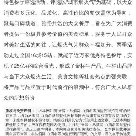
特色餐厅评选活动，评选以“城市烟火气”为基础，以大众
消费者多元化、品质化、高性价比的餐饮需求为导向，
聚焦口碑载道、雅俗共赏的大众餐厅，旨在为广大消费
者提供一份极具参考价值的美食榜单，服务于人民群众
对美好生活的向往，让烟火气为群众幸福加分。两季活
动走过全国16城15站，赋能了近万家优秀特色餐厅，实
现了25亿+的综合曝光，形成了金标牛产品、牛栏山品牌
与当下大众烟火生活、美食文旅等社会热点的强关联，
将产品与品牌置于时代前行的浪潮中，符合广大人民群
众的所想所盼
1.凡本网注明“来源：丛酒网-白酒名酒加盟代理招商网”的所
版权与免责声明：
有文章，均为丛酒网-白酒名酒加盟代理招商网合法拥有版权或有权使用的文
章，未经本网授权不得转载、摘编或利用其它方式使用上述文章。已经本网授
权使用文章的，应在授权范围内使用，并注明“来源：丛酒网-白酒名酒加盟代
理招商网”。违反上述声明者，本网将追究其相关法律责任。 2.本网转载并注
明自其它来源（非丛酒网-白酒名酒加盟代理招商网）的文章，目的在于传递更