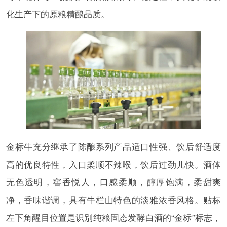
化生产下的原粮精酿品质。
金标牛充分继承了陈酿系列产品适口性强、饮后舒适度
高的优良特性，入口柔顺不辣喉，饮后过劲儿快。酒体
无色透明，窖香悦人，口感柔顺，醇厚饱满，柔甜爽
净，香味谐调，具有牛栏山特色的淡雅浓香风格。贴标
左下角醒目位置是识别纯粮固态发酵白酒的“金标”标志，