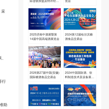
际连锁加盟及特许经营
览会
博览会
、采
2025济南中酒展暨第
2024第12届哈尔滨糖
14届中国高端酒展览会
酒食品交易会
跃、
2026第27届中国(安徽)
2024中国国际酒、饮
国际糖酒食品交易会
料制造技术及设备展览
等行
会
准助