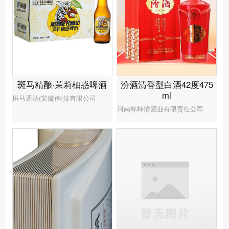
汾酒清香型白酒42度475
斑马精酿·茉莉柚惑啤酒
ml
斑马通达(安徽)科技有限公司
河南杯杯情酒业有限责任公司