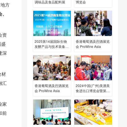
调味品及食品配料展
博览会
市地方
会、
会资
2025第14届国际生物
香港葡萄酒及烈酒展览
易盛
发酵产品与技术装备展
会 ProWine Asia
览会（济南）
建深
食材
融汇
香港葡萄酒及烈酒展览
2024中国(广州)美酒美
会 ProWine Asia
食进出口博览会暨第32
届中国(广州)国际名酒
展览会
业家
和前